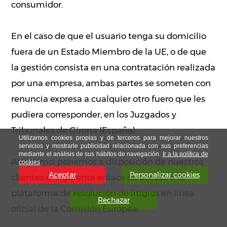
consumidor.
En el caso de que el usuario tenga su domicilio
fuera de un Estado Miembro de la UE, o de que
la gestión consista en una contratación realizada
por una empresa, ambas partes se someten con
renuncia expresa a cualquier otro fuero que les
pudiera corresponder, en los Juzgados y
Tribunales de Girona (España).
Utilizamos cookies propias y de terceros para mejorar nuestros
servicios y mostrarle publicidad relacionada con sus preferencias
mediante el análisis de sus hábitos de navegación.
Ir a la política de
Asimismo, ponemos a disposición de nuestros
cookies
Aceptar
Personalizar cookies
clientes el siguiente enlace de acceso a la
plataforma de resolución de litigios en línea
Rechazar
oficial de la Comisión Europea: