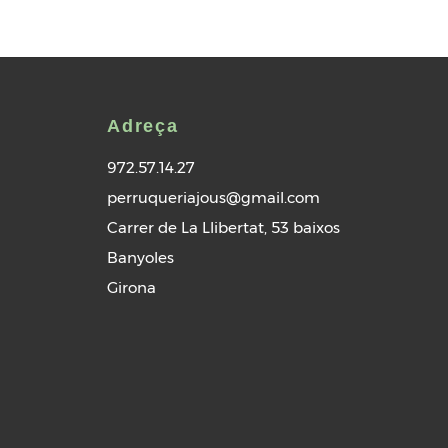
Adreça
972.57.14.27
perruqueriajous@gmail.com
Carrer de La Llibertat, 53 baixos
Banyoles
Girona