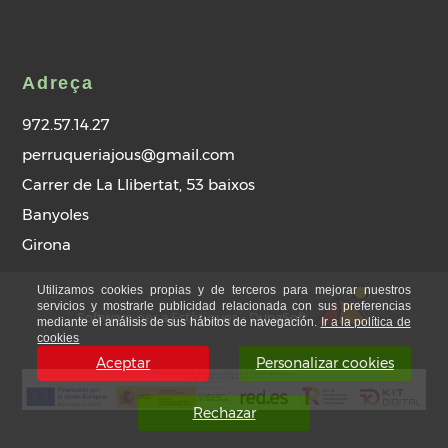
Adreça
972.57.14.27
perruqueriajous@gmail.com
Carrer de La Llibertat, 53 baixos
Banyoles
Girona
Utilizamos cookies propias y de terceros para mejorar nuestros
servicios y mostrarle publicidad relacionada con sus preferencias
Software per a Estètiques - DunaSoft
mediante el análisis de sus hábitos de navegación.
Ir a la política de
cookies
Aceptar
Personalizar cookies
Rechazar